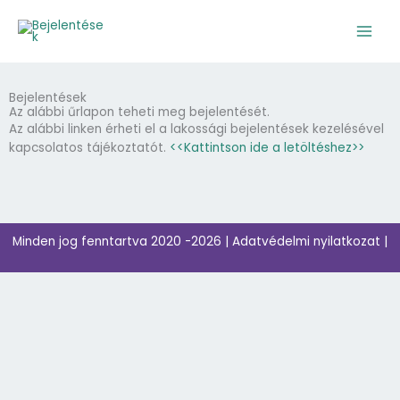
Skip
to
content
Bejelentések
Az alábbi űrlapon teheti meg bejelentését.
Az alábbi linken érheti el a lakossági bejelentések kezelésével
kapcsolatos tájékoztatót.
<<Kattintson ide a letöltéshez>>
Minden jog fenntartva 2020 -2026
| Adatvédelmi nyilatkozat |